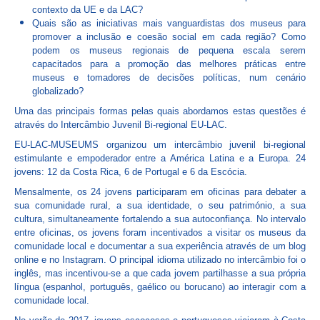
contexto da UE e da LAC?
Quais são as iniciativas mais vanguardistas dos museus para
promover a inclusão e coesão social em cada região? Como
podem os museus regionais de pequena escala serem
capacitados para a promoção das melhores práticas entre
museus e tomadores de decisões políticas, num cenário
globalizado?
Uma das principais formas pelas quais abordamos estas questões é
através do Intercâmbio Juvenil Bi-regional EU-LAC.
EU-LAC-MUSEUMS organizou um intercâmbio juvenil bi-regional
estimulante e empoderador entre a América Latina e a Europa. 24
jovens: 12 da Costa Rica, 6 de Portugal e 6 da Escócia.
Mensalmente, os 24 jovens participaram em oficinas para debater a
sua comunidade rural, a sua identidade, o seu património, a sua
cultura, simultaneamente fortalendo a sua autoconfiança. No intervalo
entre oficinas, os jovens foram incentivados a visitar os museus da
comunidade local e documentar a sua experiência através de um blog
online e no Instagram. O principal idioma utilizado no intercâmbio foi o
inglês, mas incentivou-se a que cada jovem partilhasse a sua própria
língua (espanhol, português, gaélico ou borucano) ao interagir com a
comunidade local.