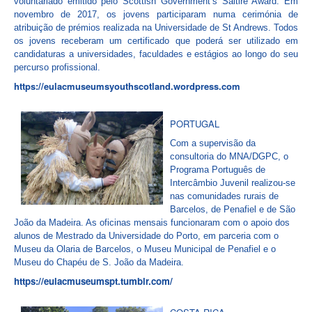
voluntariado emitido pelo Scottish Government’s Saltire Award. Em
novembro de 2017, os jovens participaram numa cerimónia de
atribuição de prémios realizada na Universidade de St Andrews. Todos
os jovens receberam um certificado que poderá ser utilizado em
candidaturas a universidades, faculdades e estágios ao longo do seu
percurso profissional.
https://
eulacmuseumsyouthscotland.
wordpress.com
PORTUGAL
Com a supervisão da
consultoria do MNA/DGPC, o
Programa Português de
Intercâmbio Juvenil realizou-se
nas comunidades rurais de
Barcelos, de Penafiel e de São
João da Madeira. As oficinas mensais funcionaram com o apoio dos
alunos de Mestrado da Universidade do Porto, em parceria com o
Museu da Olaria de Barcelos, o Museu Municipal de Penafiel e o
Museu do Chapéu de S. João da Madeira.
https://eulacmuseumspt.tumblr.com/