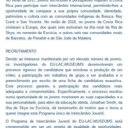
No verão de 2017, jovens escoceses e portugueses viajaram à Costa
Rica para participar num intercâmbio internacional, permitindo-lhes a
oportunidade de comparar a sua própria comunidade, identidade,
património e cultura com as comunidades indígenas de Boruca, Rey
Curré e San Vicente. No verão de 2018, os jovens da Costa Rica
visitaram a Europa, dos quais seis estiveram na ilha rural da Ilha de
Skye, no noroeste da Escócia, e outros seis nas comunidades rurais
de Barcelos, de Penafiel e de São João da Madeira.
RECRUTAMENTO
Devido ao interesse manifestado por um elevado número de jovens,
os investigadores do EU-LAC-MUSEUMS desenvolveram um
processo rigoroso de candidatura que envolveu a produção de um
vídeo, a participação em trabalhos de grupo a ser avaliados e o
preenchimento por escrito de uma ficha de candidatura exaustiva.
Este processo garantiu a participação dos candidatos mais
adequados e comprometidos. Especificamente, o processo resultou
numa oportunidade de os jovens mostrarem as suas capacidades e a
sua personalidade, para além da educação obtida. Jonathan Smith, da
Ilha de Skye na Escócia, dá testemunho do motivo que o levou a
querer integrar este Programa único de Intercâmbio Juvenil;
O Programa de Intercâmbio Juvenil do EU-LAC-MUSEUMS está
comprometido em ser um projeto de igualdade de oportunidades,