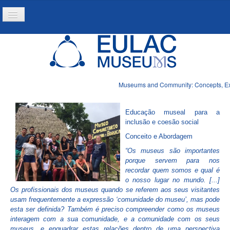
Toggle
Navigation
Inicio
Projeto
Recursos
Museums and Community: Concepts, Expe
Noticias
Educação museal para a
inclusão e coesão social
Conceito e Abordagem
“Os museus são importantes
porque servem para nos
recordar quem somos e qual é
o nosso lugar no mundo. [...]
Os profissionais dos museus quando se referem aos seus visitantes
usam frequentemente a expressão ‘comunidade do museu’, mas pode
esta ser definida? Também é preciso compreender como os museus
interagem com a sua comunidade, e a comunidade com os seus
museus, e enquadrar estas relações dentro de uma perspectiva