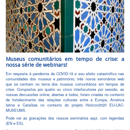
Museus comunitários em tempo de crise: a
nossa série de webinars!
Em resposta à pandemia de COVID-19 e seu efeito catastrófico nas
comunidades dos museus e património, três novos seminários web
que se centram no tema dos museus comunitários em tempos de
crise. Compostos por quatro ou cinco interlocutores por sessão, as
nossas discussões online, abertas a todos, foram criadas no contexto
de fortalecimento das relações culturais entre a Europa, América
latina e Caraíbas no contexto do projeto Horizon2020 EU-LAC-
MUSEUMS.
Pode ver as gravações dos nossos seminários aqui, com legendas
(EN e ES).