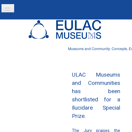
Toggle
Navigation
Inicio
Projeto
Recursos
Museums and Community: Concepts, Expe
Noticias
ULAC Museums
and Communities
has been
shortlisted for a
Ilucidare Special
Prize.
The Jury praises the