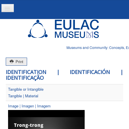
Toggle
Navigation
Home
Project
Resources
Museums and Community: Concepts, Expe
News
Print
IDENTIFICATION | IDENTIFICACIÓN |
IDENTIFICAÇÃO
Tangible or Intangible
Tangible | Material
Image | Imagen | Imagem