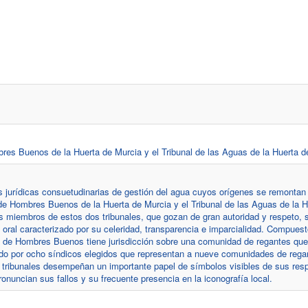
res Buenos de la Huerta de Murcia y el Tribunal de las Aguas de la Huerta d
es jurídicas consuetudinarias de gestión del agua cuyos orígenes se remontan
 de Hombres Buenos de la Huerta de Murcia y el Tribunal de las Aguas de la H
os miembros de estos dos tribunales, que gozan de gran autoridad y respeto, 
oral caracterizado por su celeridad, transparencia e imparcialidad. Compuest
o de Hombres Buenos tiene jurisdicción sobre una comunidad de regantes qu
rado por ocho síndicos elegidos que representan a nueve comunidades de rega
 tribunales desempeñan un importante papel de símbolos visibles de sus res
uncian sus fallos y su frecuente presencia en la iconografía local.