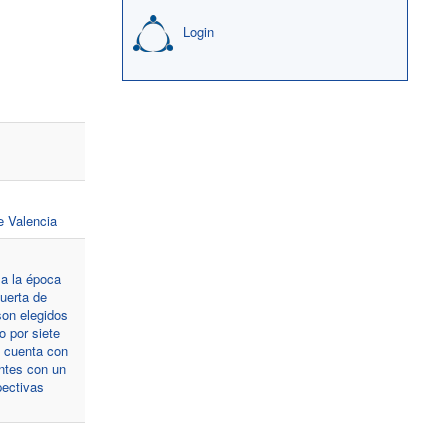
Login
e Valencia
 a la época
uerta de
son elegidos
o por siete
e cuenta con
ntes con un
pectivas