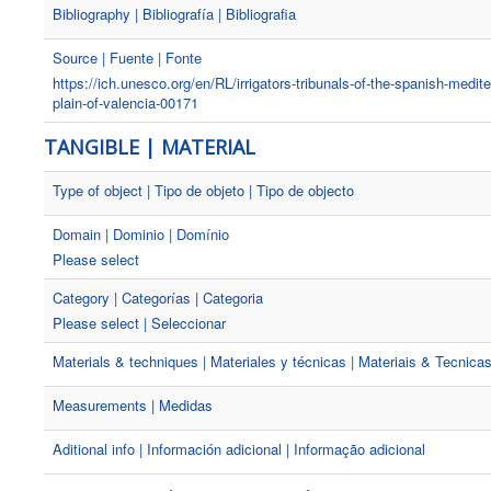
Bibliography | Bibliografía | Bibliografia
Source | Fuente | Fonte
https://ich.unesco.org/en/RL/irrigators-tribunals-of-the-spanish-medit
plain-of-valencia-00171
TANGIBLE | MATERIAL
Type of object | Tipo de objeto | Tipo de objecto
Domain | Dominio | Domínio
Please select
Category | Categorías | Categoria
Please select | Seleccionar
Materials & techniques | Materiales y técnicas | Materiais & Tecnica
Measurements | Medidas
Aditional info | Información adicional | Informação adicional