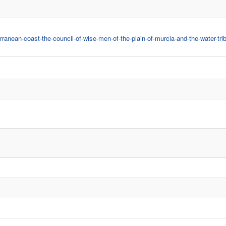
erranean-coast-the-council-of-wise-men-of-the-plain-of-murcia-and-the-water-trib
s