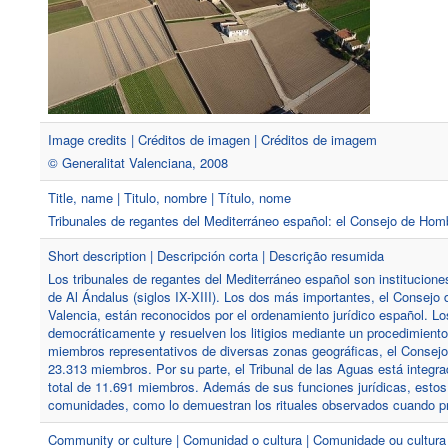
Image credits | Créditos de imagen | Créditos de imagem
© Generalitat Valenciana, 2008
Title, name | Titulo, nombre | Título, nome
Tribunales de regantes del Mediterráneo español: el Consejo de Homb
Short description | Descripción corta | Descrição resumida
Los tribunales de regantes del Mediterráneo español son institucion
de Al Ándalus (siglos IX-XIII). Los dos más importantes, el Consejo
Valencia, están reconocidos por el ordenamiento jurídico español. L
democráticamente y resuelven los litigios mediante un procedimiento 
miembros representativos de diversas zonas geográficas, el Consej
23.313 miembros. Por su parte, el Tribunal de las Aguas está integ
total de 11.691 miembros. Además de sus funciones jurídicas, estos
comunidades, como lo demuestran los rituales observados cuando pron
Community or culture | Comunidad o cultura | Comunidade ou cultura