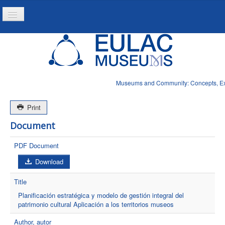
Toggle
Navigation
Home
Project
Resources
Museums and Community: Concepts, Expe
News
Print
Document
PDF Document
Download
Title
Planificación estratégica y modelo de gestión integral del
patrimonio cultural Aplicación a los territorios museos
Author, autor