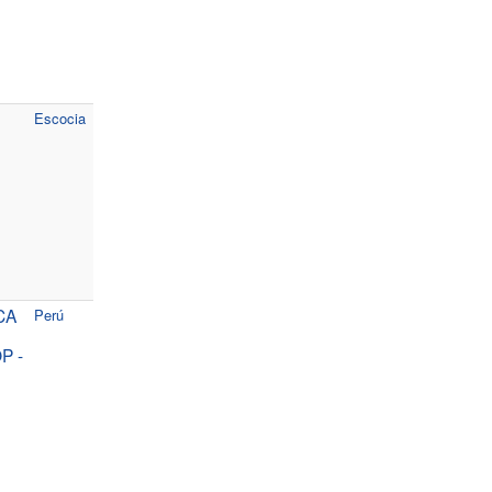
Escocia
CA
Perú
P -