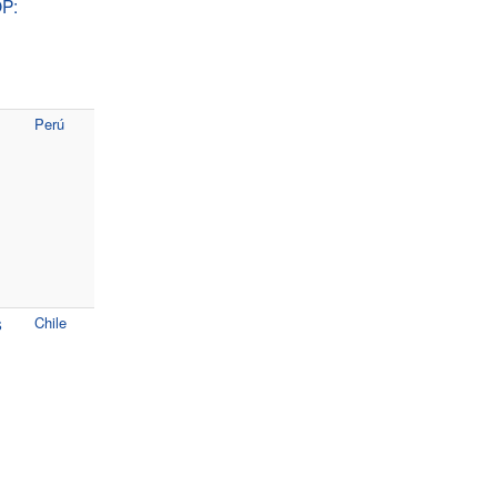
P:
Perú
s
Chile