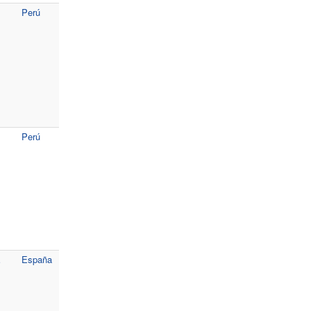
Perú
Perú
s
España