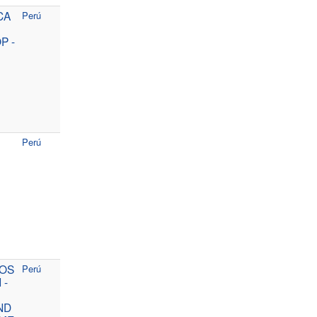
CA
Perú
P -
Perú
TOS
Perú
 -
ND