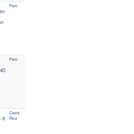
Perú
 en
an
Perú
ND
Costa
– 8
Rica