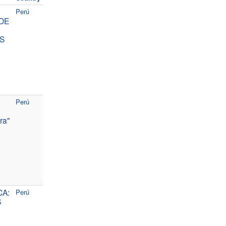
Perú
DE
S
Perú
ra"
CA:
Perú
S