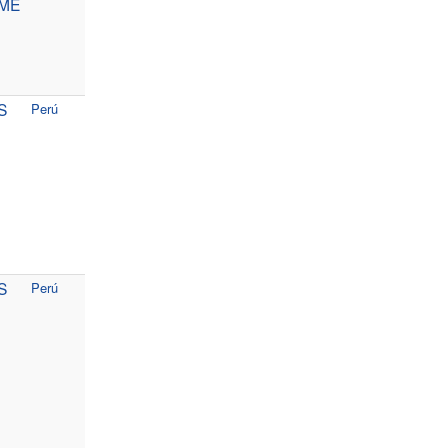
UME
S
Perú
S
Perú