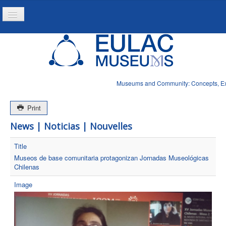
Toggle
Navigation
Home
Project
Resources
Museums and Community: Concepts, Expe
News
Print
News | Noticias | Nouvelles
Title
Museos de base comunitaria protagonizan Jornadas Museológicas
Chilenas
Image