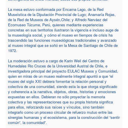
La mesa estuvo conformada por Encarna Lago, de la Red
Museística de la Diputación Provincial de Lugo; Anamaría Rojas,
de la Red de Museos de Aysén,Chile; y Alfredo Narváez del
Ecomuseo Túcume, Perú, quienes mediante experiencias
concretas en sus territorios ilustraron la vigencia e incluso auge de
la museología social, y cómo el museo en tiempos de crisis ha
trascendido las funciones museológicas tradicionales y avanzado
al museo integral que se soñó en la Mesa de Santiago de Chile de
1972.
La moderación estuvo a cargo de Karin Weil del Centro de
Humedales Rio Cruces de la Universidad Austral de Chile, e
investigadora principal del proyecto EULAC Museos y Comunidad,
quien en miras de un museo realmente integral apuntó a que “el
museo del siglo XXI debiera fomentar la relación personal y
colectiva de una comunidad, siendo esta la que otorga significado
y coherencia a la narrativa, objetos, obras, historias y emociones
expuestas en ellos. Debieran no sólo proyectar la memoria
colectiva y las representaciones que su propia historia significa
para ellos, reforzando sus raíces y vínculos, sino también
integrarlo como un proceso circular de refuerzo mutuo entre las
sinergias humanas y el ecosistema, para la construcción del “sentir
común”, la comunidad”.