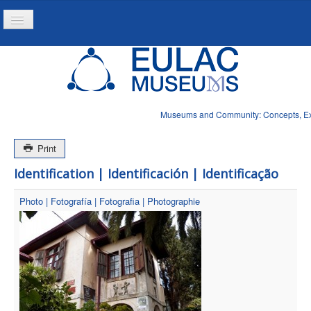
Toggle
Navigation
Home
Project
Resources
Museums and Community: Concepts, Expe
News
Print
Identification | Identificación | Identificação
Photo | Fotografía | Fotografia | Photographie