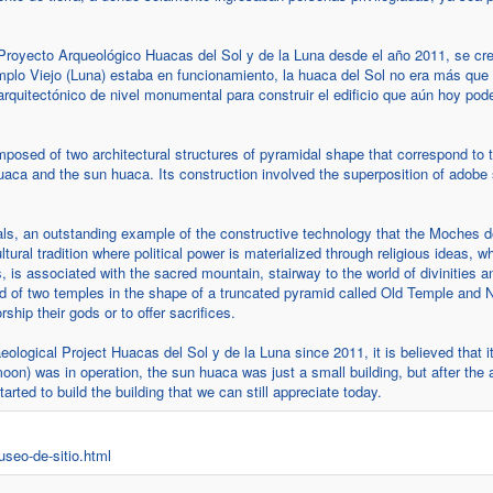
 Proyecto Arqueológico Huacas del Sol y de la Luna desde el año 2011, se cr
emplo Viejo (Luna) estaba en funcionamiento, la huaca del Sol no era más qu
o arquitectónico de nivel monumental para construir el edificio que aún hoy po
osed of two architectural structures of pyramidal shape that correspond to
aca and the sun huaca. Its construction involved the superposition of adobe 
, an outstanding example of the constructive technology that the Moches d
ural tradition where political power is materialized through religious ideas, w
 associated with the sacred mountain, stairway to the world of divinities and
ed of two temples in the shape of a truncated pyramid called Old Temple and
rship their gods or to offer sacrifices.
logical Project Huacas del Sol y de la Luna since 2011, it is believed that it 
moon) was in operation, the sun huaca was just a small building, but after th
rted to build the building that we can still appreciate today.
useo-de-sitio.html