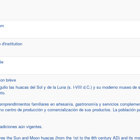
gem
d'institution
ée
ion brève
ullo las huacas del Sol y de la Luna (s. I-VIII d.C.) y su moderno museo de si
rio.
emprendimientos familiares en artesanía, gastronomía y servicios complemen
o centro de producción y comercialización de sus productos. La población pa
diciones aún vigentes.
rves the Sun and Moon huacas (from the 1st to the 8th century AD) and its mo