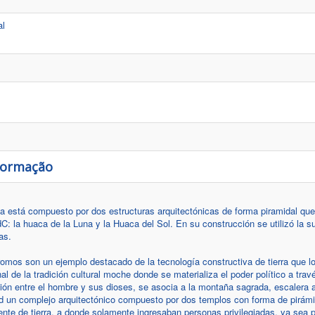
al
nformação
está compuesto por dos estructuras arquitectónicas de forma piramidal que
dC: la huaca de la Luna y la Huaca del Sol. En su construcción se utilizó la s
as.
romos son un ejemplo destacado de la tecnología constructiva de tierra que 
l de la tradición cultural moche donde se materializa el poder político a trav
nión entre el hombre y sus dioses, se asocia a la montaña sagrada, escalera
ad un complejo arquitectónico compuesto por dos templos con forma de pirámi
 de tierra, a donde solamente ingresaban personas privilegiadas, ya sea pa