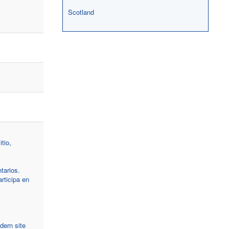
Scotland
tio,
tarios.
rticipa en
dern site