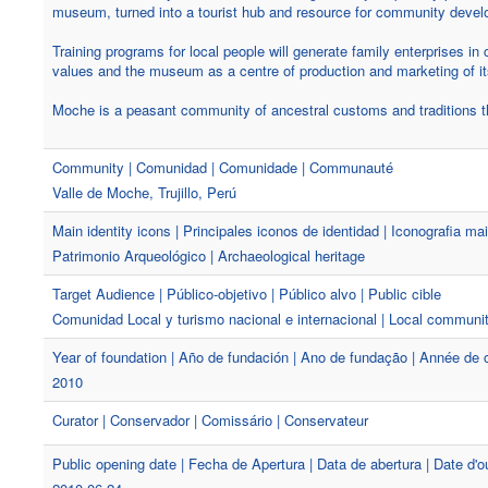
museum, turned into a tourist hub and resource for community deve
Training programs for local people will generate family enterprises in
values and the museum as a centre of production and marketing of its
Moche is a peasant community of ancestral customs and traditions th
Community | Comunidad | Comunidade | Communauté
Valle de Moche, Trujillo, Perú
Main identity icons | Principales iconos de identidad | Iconografia mai
Patrimonio Arqueológico | Archaeological heritage
Target Audience | Público-objetivo | Público alvo | Public cible
Comunidad Local y turismo nacional e internacional | Local community
Year of foundation | Año de fundación | Ano de fundação | Année de 
2010
Curator | Conservador | Comissário | Conservateur
Public opening date | Fecha de Apertura | Data de abertura | Date d'o