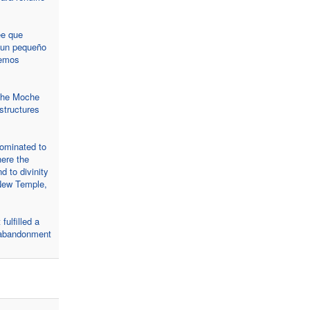
ee que
e un pequeño
demos
 the Moche
structures
ominated to
here the
 to divinity
 New Temple,
fulfilled a
e abandonment