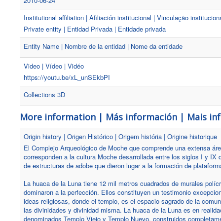
2010-06-24
Institutional affiliation | Afiliación institucional | Vinculação institucion
Private entity | Entidad Privada | Entidade privada
Entity Name | Nombre de la entidad | Nome da entidade
Video | Vídeo | Vidéo
https://youtu.be/xL_unSEkbPI
Collections 3D
More information | Más información | Mais i
Origin history | Origen Histórico | Origem história | Origine historique
El Complejo Arqueológico de Moche que comprende una extensa área 
corresponden a la cultura Moche desarrollada entre los siglos I y IX 
de estructuras de adobe que dieron lugar a la formación de plataform
La huaca de la Luna tiene 12 mil metros cuadrados de murales políc
dominaron a la perfección. Ellos constituyen un testimonio excepciona
ideas religiosas, donde el templo, es el espacio sagrado de la comu
las divinidades y divinidad misma. La huaca de la Luna es en realid
denominados Templo Viejo y Templo Nuevo, construidos completamente