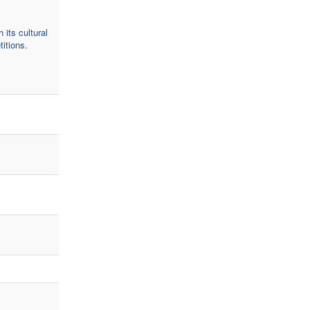
 its cultural
itions.