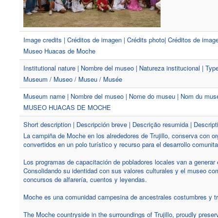
Image credits | Créditos de imagen | Crédits photo| Créditos de ima
Museo Huacas de Moche
Institutional nature | Nombre del museo | Natureza institucional | Type 
Museum / Museo / Museu / Musée
Museum name | Nombre del museo | Nome do museu | Nom du mus
MUSEO HUACAS DE MOCHE
Short description | Descripción breve | Descrição resumida | Descript
La campiña de Moche en los alrededores de Trujillo, conserva con org
convertidos en un polo turístico y recurso para el desarrollo comunita
Los programas de capacitación de pobladores locales van a generar 
Consolidando su identidad con sus valores culturales y el museo com
concursos de alfarería, cuentos y leyendas.
Moche es una comunidad campesina de ancestrales costumbres y tra
The Moche countryside in the surroundings of Trujillo, proudly prese