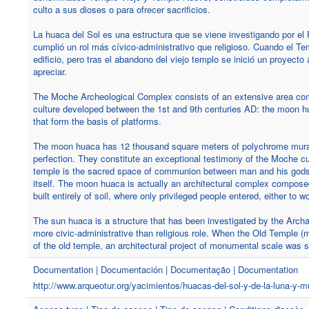
culto a sus dioses o para ofrecer sacrificios.
La huaca del Sol es una estructura que se viene investigando por el
cumplió un rol más cívico-administrativo que religioso. Cuando el T
edificio, pero tras el abandono del viejo templo se inició un proyect
apreciar.
The Moche Archeological Complex consists of an extensive area comp
culture developed between the 1st and 9th centuries AD: the moon hu
that form the basis of platforms.
The moon huaca has 12 thousand square meters of polychrome murals
perfection. They constitute an exceptional testimony of the Moche cult
temple is the sacred space of communion between man and his gods, is
itself. The moon huaca is actually an architectural complex compos
built entirely of soil, where only privileged people entered, either to wo
The sun huaca is a structure that has been investigated by the Archaeo
more civic-administrative than religious role. When the Old Temple (
of the old temple, an architectural project of monumental scale was sta
Documentation | Documentación | Documentação | Documentation
http://www.arqueotur.org/yacimientos/huacas-del-sol-y-de-la-luna-y-m