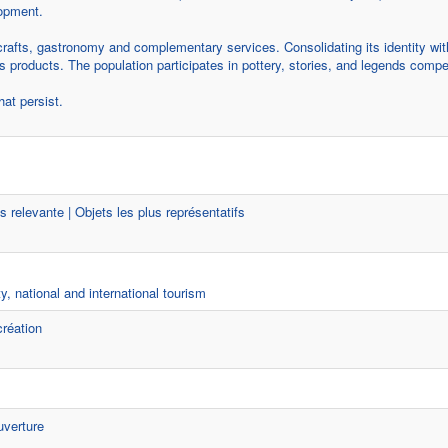
lopment.
 crafts, gastronomy and complementary services. Consolidating its identity with
 products. The population participates in pottery, stories, and legends compet
at persist.
s relevante | Objets les plus représentatifs
, national and international tourism
création
uverture