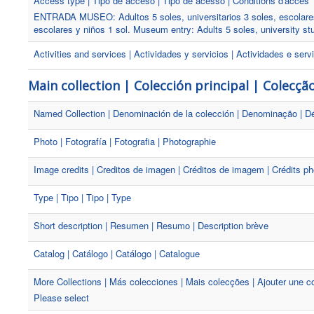
Access type | Tipo de acceso | Tipo de acesso | Conditions d'accès
ENTRADA MUSEO: Adultos 5 soles, universitarios 3 soles, escolare
escolares y niños 1 sol. Museum entry: Adults 5 soles, university st
Activities and services | Actividades y servicios | Actividades e servi
Main collection | Colección principal | Colecção
Named Collection | Denominación de la colección | Denominação | Dé
Photo | Fotografía | Fotografia | Photographie
Image credits | Creditos de imagen | Créditos de imagem | Crédits ph
Type | Tipo | Tipo | Type
Short description | Resumen | Resumo | Description brève
Catalog | Catálogo | Catálogo | Catalogue
More Collections | Más colecciones | Mais colecções | Ajouter une co
Please select