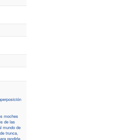
uperposición
los moches
és de las
 al mundo de
de trunca,
ra rendirle